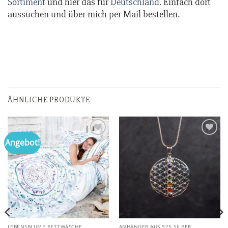
Sortiment
und hier das für
Deutschland
. Einfach dort
aussuchen und über mich per Mail bestellen.
ÄHNLICHE PRODUKTE
Angebot!
Zur
Zur
Wunschliste
Wunschliste
hinzufügen
hinzufügen
LEBENSBLUME BETTWÄSCHE
ANHÄNGER AUS 925 SILBER