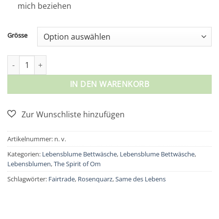
mich beziehen
Grösse
The Spirit of Om - Lebensblume Bettwäsche - Blue Dream Meng
IN DEN WARENKORB
Artikelnummer:
n. v.
Kategorien:
Lebensblume Bettwäsche
,
Lebensblume Bettwäsche
,
Lebensblumen
,
The Spirit of Om
Schlagwörter:
Fairtrade
,
Rosenquarz
,
Same des Lebens