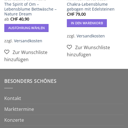
The Spirit of Om –
Chakra-Lebensblume
Lebensblume Bettwäsche –
gebogen mit Edelsteinen
Nature Dream
CHF
79,00
ab
CHF
40,90
IN DEN WARENKORB
AUSFÜHRUNG WÄHLEN
Dieses
zzgl.
Versandkosten
Produkt
zzgl.
Versandkosten
weist
mehrere
Varianten
auf.
Die
Optionen
BESONDERS SCHÖNES
können
auf
der
Kontakt
Produktseite
gewählt
Markttermine
werden
Konzerte