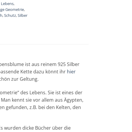
 Lebens
,
ige Geometrie
,
ch
,
Schutz
,
Silber
bensblume ist aus reinem 925 Silber
passende Kette dazu könnt ihr
hier
chön zur Geltung.
metrie“ des Lebens. Sie ist eines der
Man kennt sie vor allem aus Ägypten,
en gefunden, z.B. bei den Kelten, den
Es wurden dicke Bücher über die