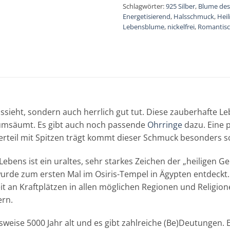
Schlagwörter:
925 Silber
,
Blume des
Energetisierend
,
Halsschmuck
,
Heil
Lebensblume
,
nickelfrei
,
Romantis
ieht, sondern auch herrlich gut tut. Diese zauberhafte Le
 umsäumt. Es gibt auch noch passende
Ohrringe
dazu. Eine 
rteil mit Spitzen trägt kommt dieser Schmuck besonders s
ens ist ein uraltes, sehr starkes Zeichen der „heiligen Geo
rde zum ersten Mal im Osiris-Tempel in Ägypten entdeckt. 
it an Kraftplätzen in allen möglichen Regionen und Religion
ern.
eise 5000 Jahr alt und es gibt zahlreiche (Be)Deutungen. 