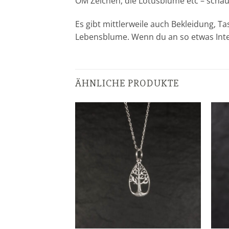
OM Zeichen, die Lotusblume etc – schau
Es gibt mittlerweile auch Bekleidung, 
Lebensblume. Wenn du an so etwas Intere
ÄHNLICHE PRODUKTE
Zur
Zur
Wunschliste
Wunschliste
hinzufügen
hinzufügen