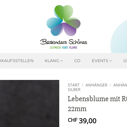
RKAUFSSTELLEN
KLANG
CD
EVENTS
Ü
START
/
ANHÄNGER
/
ANHÄN
SILBER
Lebensblume mit R
Zur
Wunschliste
22mm
hinzufügen
39,00
CHF