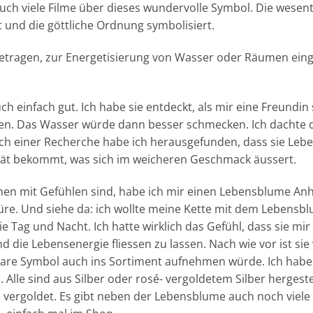
ch viele Filme über dieses wundervolle Symbol. Die wesent
t und die göttliche Ordnung symbolisiert.
getragen, zur Energetisierung von Wasser oder Räumen eing
uch einfach gut. Ich habe sie entdeckt, als mir eine Freundin
len. Das Wasser würde dann besser schmecken. Ich dachte d
ach einer Recherche habe ich herausgefunden, dass sie L
tät bekommt, was sich im weicheren Geschmack äussert.
inen mit Gefühlen sind, habe ich mir einen Lebensblume Anh
üre. Und siehe da: ich wollte meine Kette mit dem Lebensb
 Tag und Nacht. Ich hatte wirklich das Gefühl, dass sie mir 
 die Lebensenergie fliessen zu lassen. Nach wie vor ist sie 
bare Symbol auch ins Sortiment aufnehmen würde. Ich habe
lle sind aus Silber oder rosé- vergoldetem Silber hergeste
 vergoldet. Es gibt neben der Lebensblume auch noch viele 