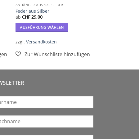
ANHÄNGER AUS 925 SILBER
Feder aus Silber
ab
CHF
29,00
AUSFÜHRUNG WÄHLEN
Dieses
zzgl.
Versandkosten
Produkt
weist
mehrere
Varianten
auf.
Die
WSLETTER
Optionen
können
auf
der
Produktseite
gewählt
werden