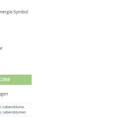
Energie-Symbol
ar
2mm Menge
KORB
r
,
Lebensblume
n
,
Lebensblumen