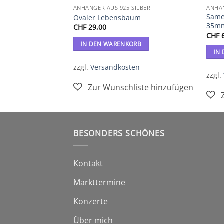
SILBER
ANHÄNGER AUS 925 SILBER
ANHÄN
Same
 Silber
Ovaler Lebensbaum
35m
CHF
29,00
CHF
6
ÄHLEN
IN DEN WARENKORB
IN
en
zzgl.
Versandkosten
zzgl.
BESONDERS SCHÖNES
Kontakt
Markttermine
Konzerte
Über mich