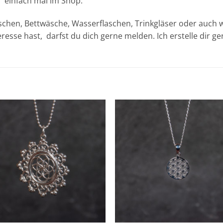
 einfach mal im Shop.
Taschen, Bettwäsche, Wasserflaschen, Trinkgläser oder auch
sse hast, darfst du dich gerne melden. Ich erstelle dir ge
Zur
Zur
Wunschliste
Wunschli
hinzufügen
hinzufü