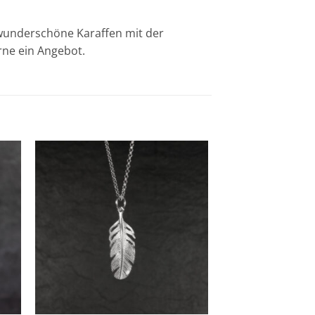
 wunderschöne Karaffen mit der
rne ein Angebot.
Zur
ste
Wunschliste
gen
hinzufügen