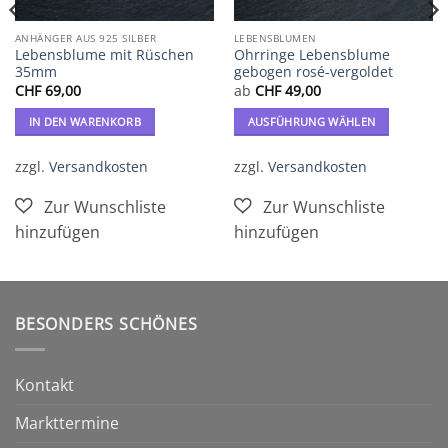
ANHÄNGER AUS 925 SILBER
LEBENSBLUMEN
Lebensblume mit Rüschen
Ohrringe Lebensblume
35mm
gebogen rosé-vergoldet
CHF
69,00
ab
CHF
49,00
IN DEN WARENKORB
AUSFÜHRUNG WÄHLEN
Dieses
Produkt
zzgl.
Versandkosten
zzgl.
Versandkosten
weist
mehrere
Varianten
auf.
Die
Optionen
können
BESONDERS SCHÖNES
auf
der
Produktseite
Kontakt
gewählt
werden
Markttermine