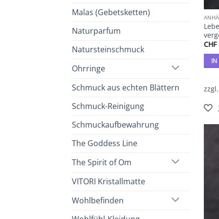
Malas (Gebetsketten)
Leb
Naturparfum
verg
CHF
Natursteinschmuck
IN
Ohrringe
Schmuck aus echten Blättern
zzgl
Schmuck-Reinigung
Schmuckaufbewahrung
The Goddess Line
The Spirit of Om
VITORI Kristallmatte
Wohlbefinden