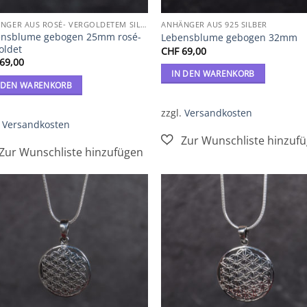
ANHÄNGER AUS ROSÉ- VERGOLDETEM SILBER
ANHÄNGER AUS 925 SILBER
ensblume gebogen 25mm rosé-
Lebensblume gebogen 32mm
oldet
CHF
69,00
69,00
IN DEN WARENKORB
 DEN WARENKORB
zzgl.
Versandkosten
.
Versandkosten
Zur
Zur
Wunschliste
Wunschl
hinzufügen
hinzufü