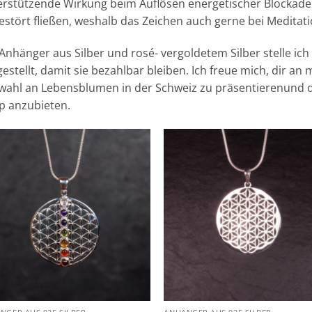
erstützende Wirkung beim Auflösen energetischer Blockade
stört fließen, weshalb das Zeichen auch gerne bei Meditati
Anhänger aus Silber und rosé- vergoldetem Silber stelle ich
estellt, damit sie bezahlbar bleiben. Ich freue mich, dir a
wahl an Lebensblumen in der Schweiz zu präsentierenund 
p anzubieten.
Zur
Zur
Wunschliste
Wunschl
hinzufügen
hinzufü