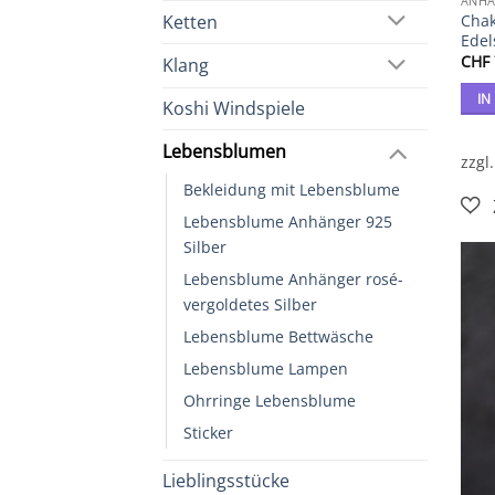
ANHÄ
Ketten
Chak
Edel
CHF
Klang
IN
Koshi Windspiele
Lebensblumen
zzgl
Bekleidung mit Lebensblume
Lebensblume Anhänger 925
Silber
Lebensblume Anhänger rosé-
vergoldetes Silber
Lebensblume Bettwäsche
Lebensblume Lampen
Ohrringe Lebensblume
Sticker
Lieblingsstücke