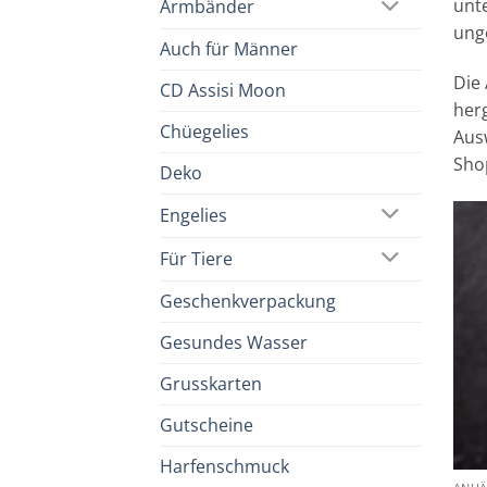
unt
Armbänder
unge
Auch für Männer
Die 
CD Assisi Moon
herg
Chüegelies
Aus
Sho
Deko
Engelies
Für Tiere
Geschenkverpackung
Gesundes Wasser
Grusskarten
Gutscheine
Harfenschmuck