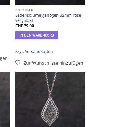
ANHÄNGER
Lebensblume gebogen 32mm rosé-
vergoldet
CHF
79,00
IN DEN WARENKORB
zzgl.
Versandkosten
Zur
iste
Wunschliste
gen
hinzufügen