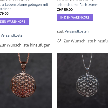
NGER AUS 925 SILBER
ANHÄNGER AUS 925 SILBER
ra-Lebensblume gebogen mit
Lebensblume flach 35mm
steinen
CHF
59,00
79,00
IN DEN WARENKORB
 DEN WARENKORB
zzgl.
Versandkosten
.
Versandkosten
Zur
Zur
Wunschliste
Wunschl
hinzufügen
hinzufü