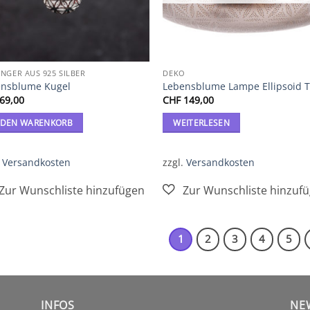
NGER AUS 925 SILBER
DEKO
ensblume Kugel
Lebensblume Lampe Ellipsoid 
69,00
CHF
149,00
 DEN WARENKORB
WEITERLESEN
.
Versandkosten
zzgl.
Versandkosten
1
2
3
4
5
INFOS
NE