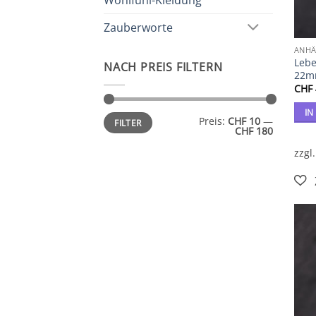
Wohlfühl-Kleidung
Zauberworte
ANHÄ
Lebe
NACH PREIS FILTERN
22
CHF
IN
Min.
Max.
Preis:
CHF 10
—
FILTER
Preis
Preis
CHF 180
zzgl