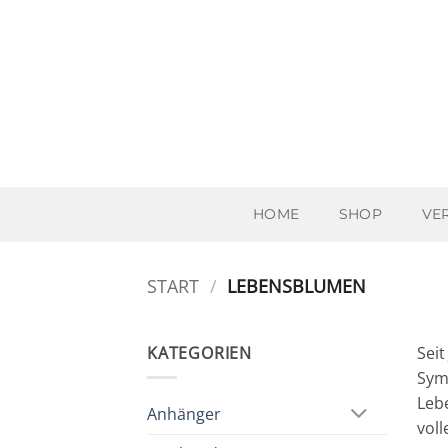
Zum
Inhalt
springen
HOME
SHOP
VE
START
/
LEBENSBLUMEN
KATEGORIEN
Sei
Sym
Leb
Anhänger
vol