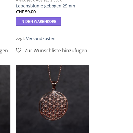
ANHÄNGER AUS 925 SILBER
Lebensblume gebogen 25mm
CHF
59,00
IN DEN WARENKORB
zzgl.
Versandkosten
Zur
iste
Wunschliste
gen
hinzufügen