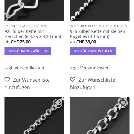
werden
925 SILBER MIT HERZCHEN
925 SILBER KETTE MIT KLEINEN KÜGELIES
925 Silber Kette mit
925 Silber Kette mit kleinen
Herzchen (ø 4.35 x 3.30 mm)
Kügelies (ø 1.5 mm)
ab
CHF
25,00
ab
CHF
39,00
AUSFÜHRUNG WÄHLEN
AUSFÜHRUNG WÄHLEN
Dieses
Dieses
Produkt
Produkt
zzgl.
Versandkosten
zzgl.
Versandkosten
weist
weist
mehrere
mehrere
Varianten
Varianten
auf.
auf.
Die
Die
Optionen
Optionen
können
können
Zur
Zur
auf
auf
Wunschliste
Wunschliste
der
der
hinzufügen
hinzufügen
Produktseite
Produktseite
gewählt
gewählt