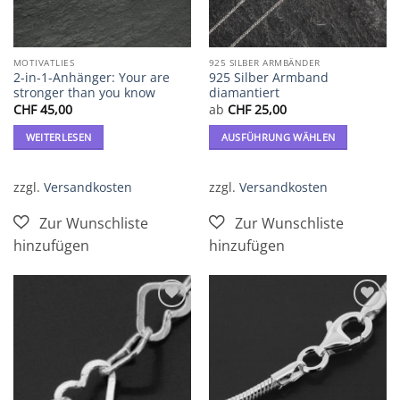
MOTIVATLIES
925 SILBER ARMBÄNDER
2-in-1-Anhänger: Your are
925 Silber Armband
stronger than you know
diamantiert
CHF
45,00
ab
CHF
25,00
WEITERLESEN
AUSFÜHRUNG WÄHLEN
Dieses
Produkt
zzgl.
Versandkosten
zzgl.
Versandkosten
weist
mehrere
Varianten
auf.
Die
Optionen
können
Zur
Zur
auf
Wunschliste
Wunschliste
der
hinzufügen
hinzufügen
Produktseite
gewählt