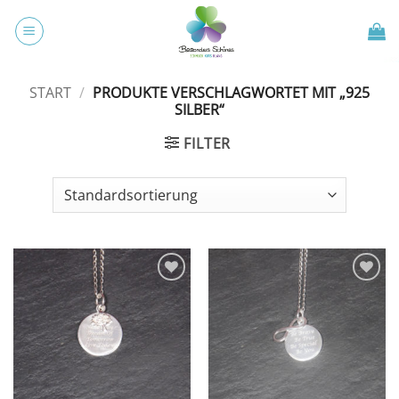
Zum
Inhalt
springen
START
/
PRODUKTE VERSCHLAGWORTET MIT „925
SILBER“
FILTER
Zur
Zur
Wunschliste
Wunschliste
hinzufügen
hinzufügen