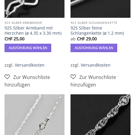
werden
925 SILBER ARMBÄNDER
925 SILBER SCHLANGENKETTE
925 Silber Armband mit
925 Silber feine
Herzchen (ø 4.35 x 3.30 mm)
Schlangenkette (ø 1.2 mm)
CHF
25,00
ab
CHF
29,00
AUSFÜHRUNG WÄHLEN
AUSFÜHRUNG WÄHLEN
Dieses
Dieses
Produkt
Produkt
zzgl.
Versandkosten
zzgl.
Versandkosten
weist
weist
mehrere
mehrere
Varianten
Varianten
auf.
auf.
Die
Die
Optionen
Optionen
können
können
Zur
Zur
auf
auf
Wunschliste
Wunschliste
der
der
hinzufügen
hinzufügen
Produktseite
Produktseite
gewählt
gewählt