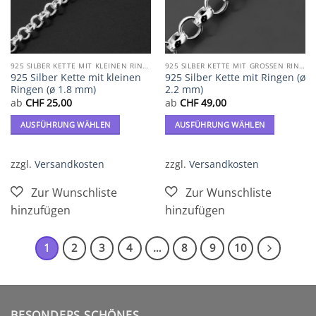
werden
werden
925 SILBER KETTE MIT KLEINEN RINGEN
925 SILBER KETTE MIT GROSSEN RINGEN
925 Silber Kette mit kleinen
925 Silber Kette mit Ringen (ø
Ringen (ø 1.8 mm)
2.2 mm)
ab
CHF
25,00
ab
CHF
49,00
AUSFÜHRUNG WÄHLEN
AUSFÜHRUNG WÄHLEN
Dieses
Dieses
Produkt
Produkt
zzgl.
Versandkosten
zzgl.
Versandkosten
weist
weist
mehrere
mehrere
Varianten
Varianten
auf.
auf.
Die
Die
Optionen
Optionen
1
2
3
4
…
8
9
10
können
können
auf
auf
der
der
Produktseite
Produktseite
BESONDERS SCHÖNES