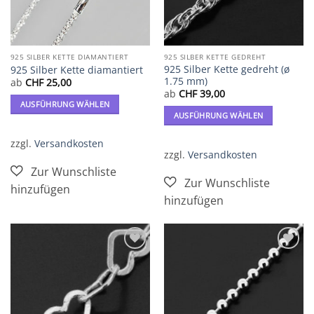
werden
werden
925 SILBER KETTE DIAMANTIERT
925 SILBER KETTE GEDREHT
925 Silber Kette gedreht (ø
925 Silber Kette diamantiert
1.75 mm)
ab
CHF
25,00
ab
CHF
39,00
AUSFÜHRUNG WÄHLEN
AUSFÜHRUNG WÄHLEN
Dieses
Dieses
Produkt
zzgl.
Versandkosten
Produkt
weist
zzgl.
Versandkosten
weist
mehrere
mehrere
Varianten
Varianten
auf.
auf.
Die
Die
Optionen
Optionen
können
können
auf
Zur
Zur
auf
der
Wunschliste
Wunschliste
der
hinzufügen
hinzufügen
Produktseite
Produktseite
gewählt
gewählt
werden