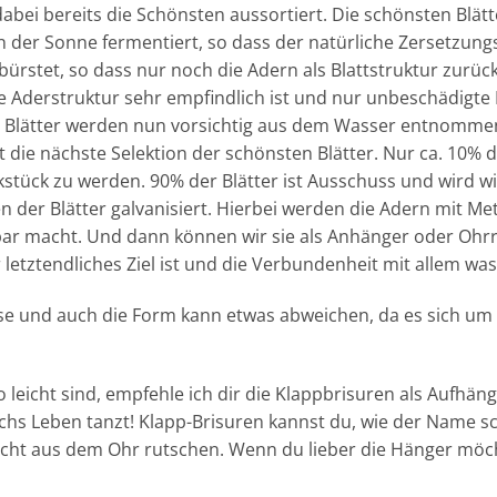
dabei bereits die Schönsten aussortiert. Die schönsten Blä
 der Sonne fermentiert, so dass der natürliche Zersetzungs
bürstet, so dass nur noch die Adern als Blattstruktur zurü
e Aderstruktur sehr empfindlich ist und nur unbeschädigte
ten Blätter werden nun vorsichtig aus dem Wasser entnomm
gt die nächste Selektion der schönsten Blätter. Nur ca. 10% 
tück zu werden. 90% der Blätter ist Ausschuss und wird wi
der Blätter galvanisiert. Hierbei werden die Adern mit Metal
bar macht. Und dann können wir sie als Anhänger oder Ohr
etztendliches Ziel ist und die Verbundenheit mit allem was 
sse und auch die Form kann etwas abweichen, da es sich um 
so leicht sind, empfehle ich dir die Klappbrisuren als Aufhän
rchs Leben tanzt! Klapp-Brisuren kannst du, wie der Name s
icht aus dem Ohr rutschen. Wenn du lieber die Hänger möch