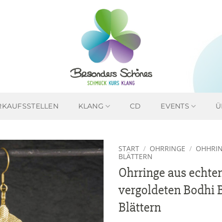
RKAUFSSTELLEN
KLANG
CD
EVENTS
Ü
START
/
OHRRINGE
/
OHHRIN
BLÄTTERN
Ohrringe aus echte
Zur
Wunschliste
vergoldeten Bodhi
hinzufügen
Blättern