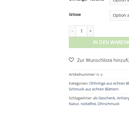
Grösse
Ohrringe aus echten vergolde
IN DEN WAREN
Artikelnummer:
n. v.
Kategorien:
Ohhringe aus echten Bl
Schmuck aus echten Blättern
Schlagwörter:
als Geschenk
,
Anhän
Natur
,
nickelfrei
,
Ohrschmuck