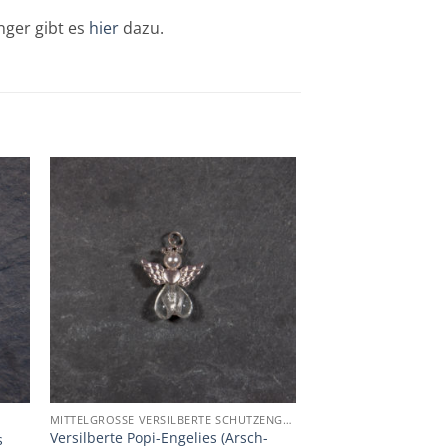
ger gibt es
hier
dazu.
Zur
ste
Wunschliste
gen
hinzufügen
MITTELGROSSE VERSILBERTE SCHUTZENGELIES
Versilberte Popi-Engelies (Arsch-
s