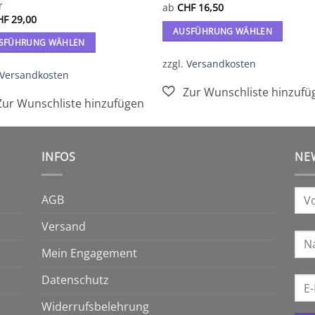
r
ab
CHF
16,50
HF
29,00
AUSFÜHRUNG WÄHLEN
SFÜHRUNG WÄHLEN
Dieses
es
zzgl.
Versandkosten
Produkt
Versandkosten
ukt
weist
mehrere
ere
Varianten
anten
auf.
Die
INFOS
NE
Optionen
onen
können
en
auf
AGB
der
Versand
Produktseite
ktseite
gewählt
Mein Engagement
hlt
werden
en
Datenschutz
Widerrufsbelehrung