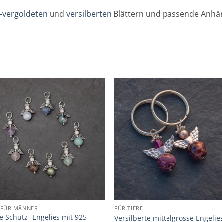
-vergoldeten
und
versilberten
Blättern und passende Anhän
Zur
Zur
Wunschliste
Wunschli
hinzufügen
hinzufü
 FÜR MÄNNER
FÜR TIERE
e Schutz- Engelies mit 925
Versilberte mittelgrosse Engelie