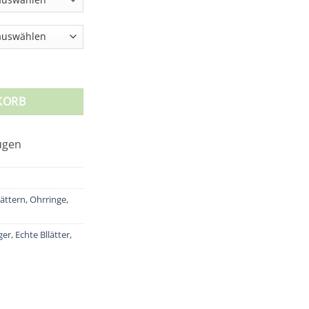
ten Bodhi Baum Blättern Menge
KORB
ättern
,
Ohrringe
,
ger
,
Echte Bllätter
,