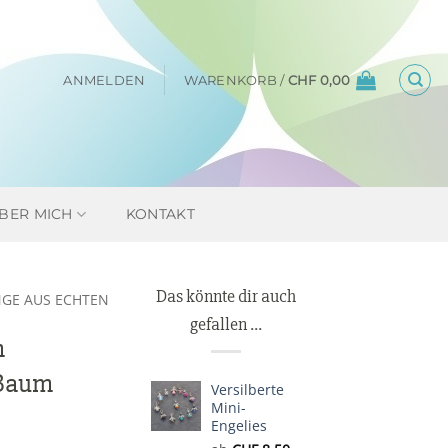
ANMELDEN
WARENKORB /
CHF
0,00
BER MICH
KONTAKT
Das könnte dir auch
GE AUS ECHTEN
gefallen …
n
 Baum
Versilberte
Mini-
Engelies