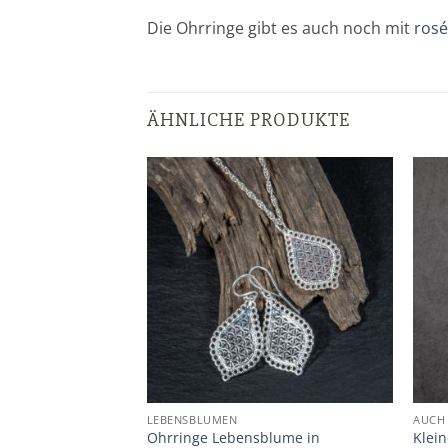
Die Ohrringe gibt es auch noch mit
rosé
ÄHNLICHE PRODUKTE
Zur
Zur
Wunschliste
Wunschliste
hinzufügen
hinzufügen
EN BLÄTTERN
LEBENSBLUMEN
AUCH
hten Bodhi Baum
Ohrringe Lebensblume in
Klein