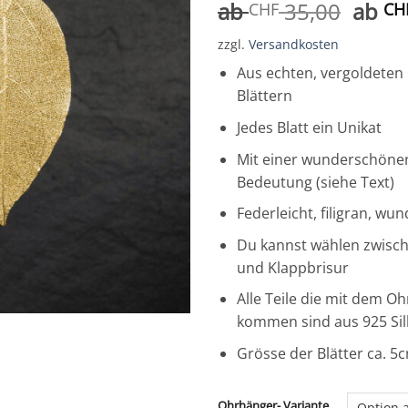
ab
35,00
ab
CHF
CH
zzgl.
Versandkosten
Aus echten, vergoldete
Blättern
Jedes Blatt ein Unikat
Mit einer wunderschönen,
Bedeutung (siehe Text)
Federleicht, filigran, w
Du kannst wählen zwisc
und Klappbrisur
Alle Teile die mit dem O
kommen sind aus 925 Sil
Grösse der Blätter ca. 5
Ohrhänger- Variante