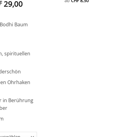
ab
CHF
8,50
29,00
F
n Bodhi Baum
 spirituellen
underschön
hen Ohrhaken
hr in Berührung
ber
cm