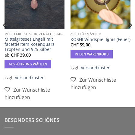
MITTELGROSSE SCHUTZENGELIES MIT 925 SILBER
AUCH FÜR MÄNNER
Mittelgrosses Engeli mit
KOSHI Windspiel Ignis (Feuer)
facettiertem Rosenquarz
CHF
59,00
Tropfen und 925 Silber
IN DEN WARENKORB
ab
CHF
39,00
AUSFÜHRUNG WÄHLEN
zzgl.
Versandkosten
Dieses
Produkt
zzgl.
Versandkosten
weist
mehrere
Varianten
auf.
Die
Optionen
BESONDERS SCHÖNES
können
auf
der