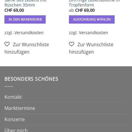
Rüschen 35mm
Tropfenform
CHF
69,00
ab
CHF
69,00
IN DEN WARENKORB
AUSFÜHRUNG WÄHLEN
Dieses
Produkt
zzgl.
Versandkosten
zzgl.
Versandkosten
weist
mehrere
Varianten
auf.
Die
Optionen
können
BESONDERS SCHÖNES
auf
der
Produktseite
Kontakt
gewählt
werden
Markttermine
Konzerte
Über mich