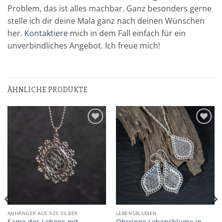
Problem, das ist alles machbar. Ganz besonders gerne
stelle ich dir deine Mala ganz nach deinen Wünschen
her.
Kontaktiere
mich in dem Fall einfach für ein
unverbindliches Angebot. Ich freue mich!
ÄHNLICHE PRODUKTE
Zur
Zur
Wunschliste
Wunschliste
hinzufügen
hinzufügen
ANHÄNGER AUS 925 SILBER
LEBENSBLUMEN
Same des Lebens mit
Ohrringe Lebensblume in