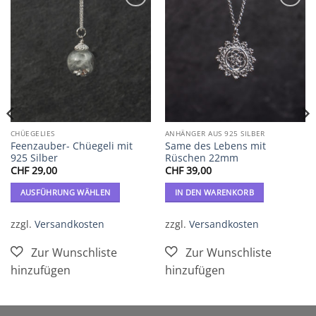
Zur
Zur
Wunschliste
Wunschliste
hinzufügen
hinzufügen
CHÜEGELIES
ANHÄNGER AUS 925 SILBER
Feenzauber- Chüegeli mit
Same des Lebens mit
925 Silber
Rüschen 22mm
CHF
29,00
CHF
39,00
AUSFÜHRUNG WÄHLEN
IN DEN WARENKORB
Dieses
Produkt
zzgl.
Versandkosten
zzgl.
Versandkosten
weist
mehrere
Varianten
auf.
Die
Optionen