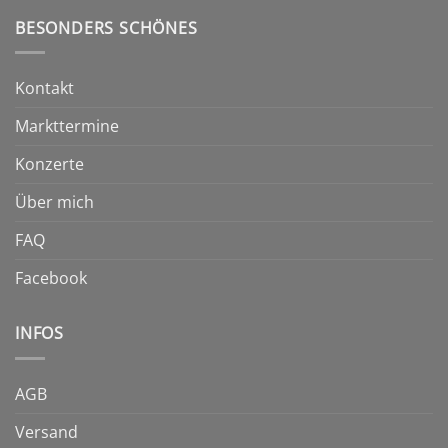
können
BESONDERS SCHÖNES
auf
der
Produktseite
Kontakt
gewählt
werden
Markttermine
Konzerte
Über mich
FAQ
Facebook
INFOS
AGB
Versand