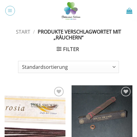
Zum
Inhalt
springen
START
/
PRODUKTE VERSCHLAGWORTET MIT
„RÄUCHERN“
FILTER
Zur
Zur
Wunschliste
Wunschliste
hinzufügen
hinzufügen