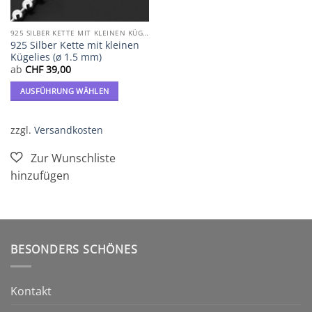
925 SILBER KETTE MIT KLEINEN KÜGELIES
925 Silber Kette mit kleinen
Kügelies (ø 1.5 mm)
ab
CHF
39,00
AUSFÜHRUNG WÄHLEN
Dieses
Produkt
zzgl.
Versandkosten
weist
mehrere
Varianten
auf.
Die
Optionen
können
auf
BESONDERS SCHÖNES
der
Produktseite
gewählt
Kontakt
werden