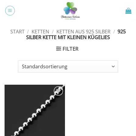
Zum
Inhalt
springen
START
/
KETTEN
/
KETTEN AUS 925 SILBER
/
925
SILBER KETTE MIT KLEINEN KÜGELIES
FILTER
Zur
Wunschliste
hinzufügen