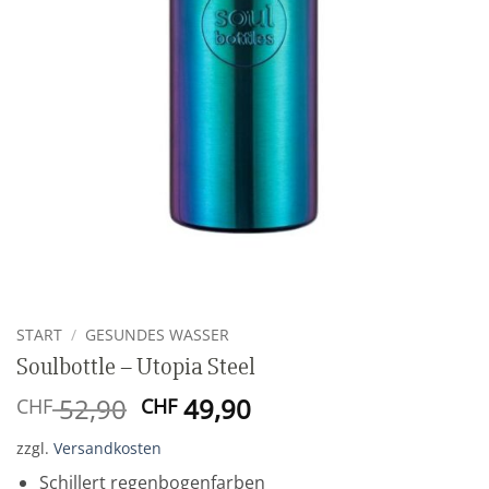
START
/
GESUNDES WASSER
Soulbottle – Utopia Steel
Ursprünglicher
Aktueller
52,90
49,90
CHF
CHF
Preis
Preis
zzgl.
Versandkosten
war:
ist:
CHF 52,90
CHF 49,90.
Schillert regenbogenfarben