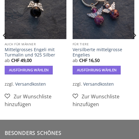
hinzufügen
hinzufügen
AUCH FÜR MÄNNER
FÜR TIERE
Mittelgrosses Engeli mit
Versilberte mittelgrosse
Turmalin und 925 Silber
Engelies
ab
CHF
49,00
ab
CHF
16,50
AUSFÜHRUNG WÄHLEN
AUSFÜHRUNG WÄHLEN
Dieses
Dieses
Produkt
Produkt
zzgl.
Versandkosten
zzgl.
Versandkosten
weist
weist
mehrere
mehrere
Varianten
Varianten
auf.
auf.
Die
Die
Optionen
Optionen
können
können
BESONDERS SCHÖNES
auf
auf