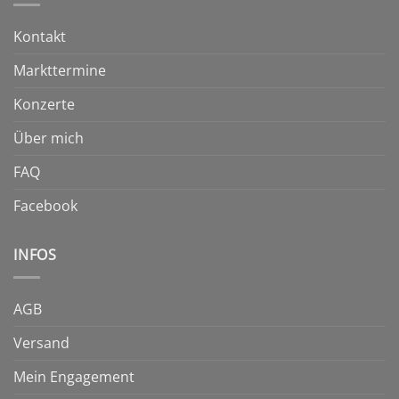
der
der
Produktseite
Produktseite
Kontakt
gewählt
gewählt
werden
werden
Markttermine
Konzerte
Über mich
FAQ
Facebook
INFOS
AGB
Versand
Mein Engagement